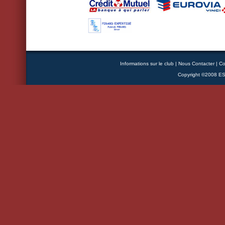
Informations sur le club
|
Nous Contacter
|
Co
Copyright ©2008 ESB