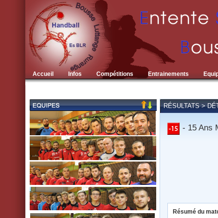
Accueil
Infos
Compétitions
Entrainements
Equi
RÉSULTATS > DÉ
- 15 Ans 
Résumé du matc