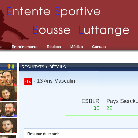
ns
Entrainements
Equipes
Médias
Contact
RÉSULTATS > DÉTAILS
- 13 Ans Masculin
ESBLR
Pays Siercko
38
22
Résumé du match :