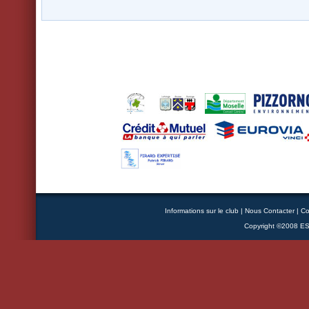
IMGP6485
IMGP6491
IMGP6494
IMGP6501
IMGP6513
IMGP6519
Informations sur le club
|
Nous Contacter
|
Co
Copyright ©2008 ESB
IMGP6527
IMGP6532