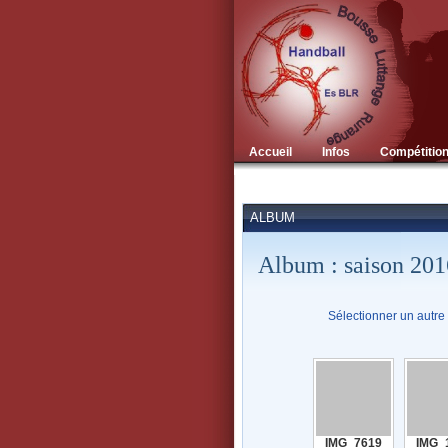
Accueil
Infos
Compétitio
ALBUM
Album : saison 201
Sélectionner un autre
IMG_7619
IMG_