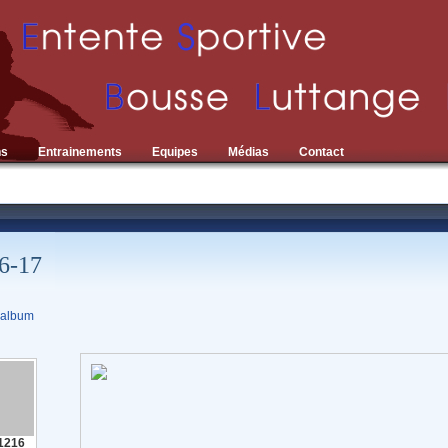
ns
Entrainements
Equipes
Médias
Contact
6-17
 album
1216