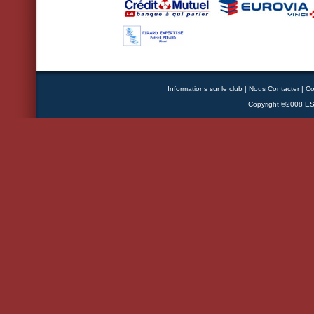
Informations sur le club
|
Nous Contacter
|
Co
Copyright ©2008 ESB